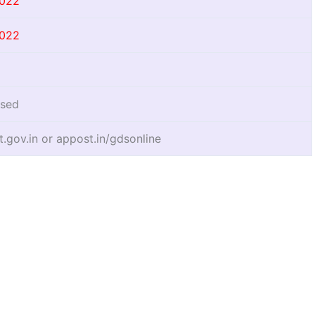
2022
2022
ased
t.gov.in or appost.in/gdsonline