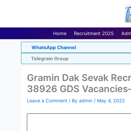
Skip
to
content
Home
Recruitment 2025
Adm
WhatsApp Channel
Telegram Group
Gramin Dak Sevak Recr
38926 GDS Vacancies–
Leave a Comment
/ By
admin
/
May 4, 2022