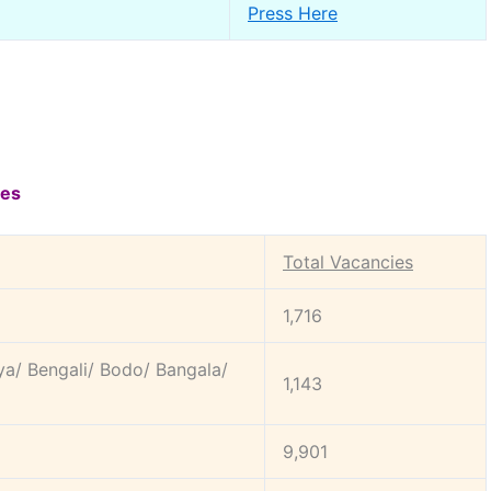
Press Here
ies
Total Vacancies
1,716
a/ Bengali/ Bodo/ Bangala/
1,143
9,901