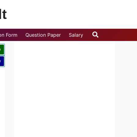
t
Search
ion Form
Question Paper
Salary
w
w