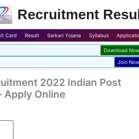
Recruitment Resul
it Card
Result
Sarkari Yojana
Syllabus
Applicat
Download No
Join No
uitment 2022 Indian Post
 Apply Online