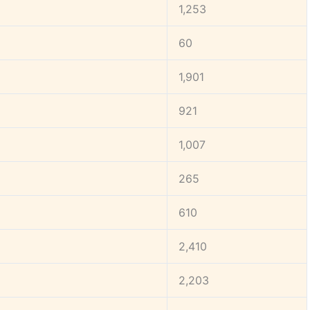
1,253
60
1,901
921
1,007
265
610
2,410
2,203