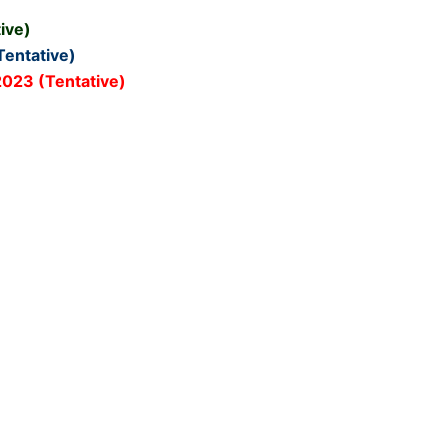
3
ive)
entative)
023 (Tentative)