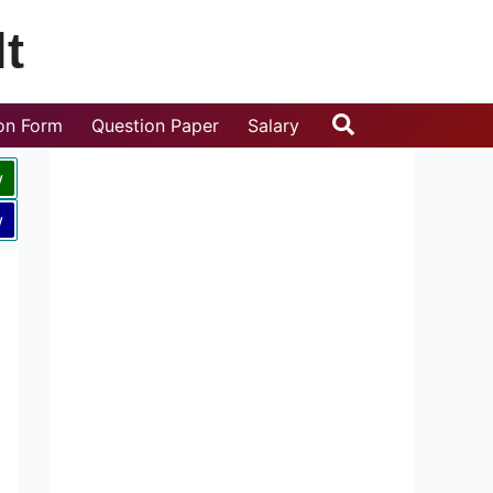
t
Search
ion Form
Question Paper
Salary
w
w