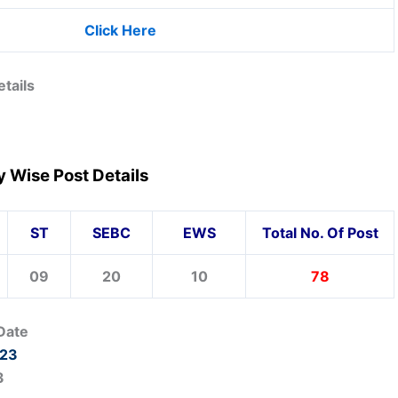
Click Here
tails
 Wise Post Details
ST
SEBC
EWS
Total No. Of Post
09
20
10
78
 Date
023
3