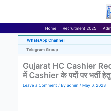
Skip
to
content
Home
Recruitment 2025
Adm
WhatsApp Channel
Telegram Group
Gujarat HC Cashier Recru
में Cashier के पदों पर भर्ती 
Leave a Comment
/ By
admin
/
May 6, 2023