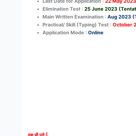
Last Date for Application :
22 May 202
Elimination Test :
25 June 2023 (Tentat
Main Written Examination :
Aug 2023 (T
Practical/ Skill (Typing) Test :
October 2
Application Mode :
Online
यह भी पढ़े |