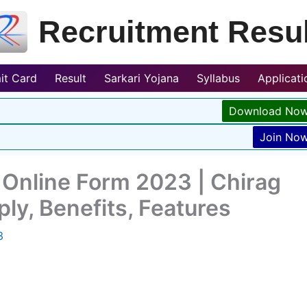
Recruitment Resul
it Card
Result
Sarkari Yojana
Syllabus
Applicat
Download No
Join No
 Online Form 2023 | Chirag
ly, Benefits, Features
3