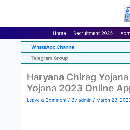
Skip
to
content
Home
Recruitment 2025
Adm
WhatsApp Channel
Telegram Group
Haryana Chirag Yojana
Yojana 2023 Online App
Leave a Comment
/ By
admin
/
March 23, 202