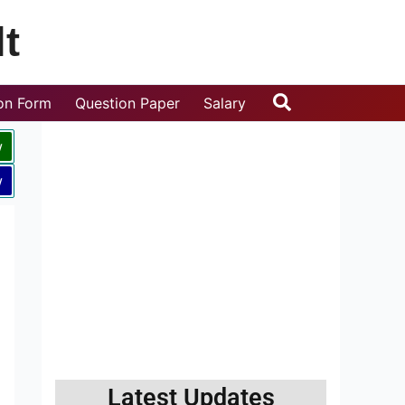
t
Search
ion Form
Question Paper
Salary
w
w
Latest Updates