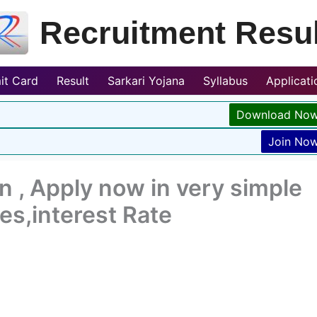
Recruitment Resul
it Card
Result
Sarkari Yojana
Syllabus
Applicat
Download No
Join No
 , Apply now in very simple
res,interest Rate