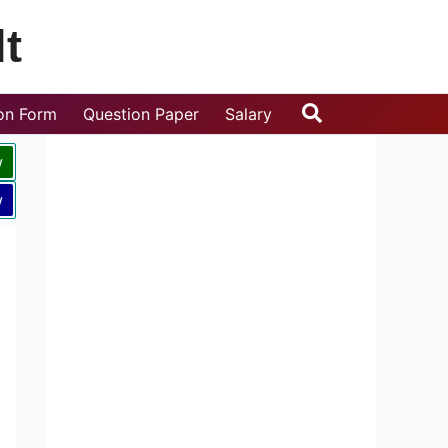
t
Search
ion Form
Question Paper
Salary
w
w