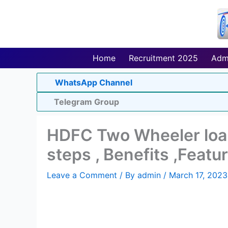
Skip
to
content
Home
Recruitment 2025
Adm
WhatsApp Channel
Telegram Group
HDFC Two Wheeler loan
steps , Benefits ,Featu
Leave a Comment
/ By
admin
/
March 17, 2023