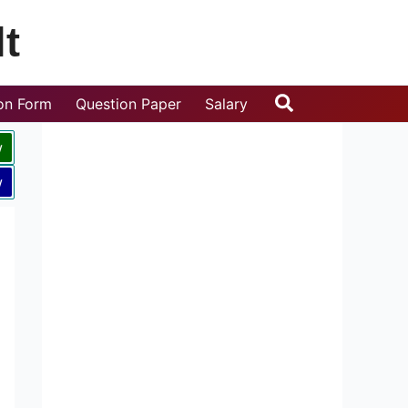
t
Search
ion Form
Question Paper
Salary
w
w