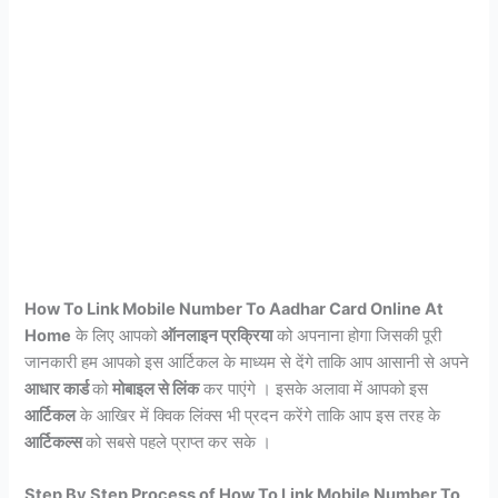
How To Link Mobile Number To Aadhar Card Online At
Home
के लिए आपको
ऑनलाइन प्रक्रिया
को अपनाना होगा जिसकी पूरी
जानकारी हम आपको इस आर्टिकल के माध्यम से देंगे ताकि आप आसानी से अपने
आधार कार्ड
को
मोबाइल से लिंक
कर पाएंगे । इसके अलावा में आपको इस
आर्टिकल
के आखिर में क्विक लिंक्स भी प्रदन करेंगे ताकि आप इस तरह के
आर्टिकल्स
को सबसे पहले प्राप्त कर सके ।
Step By Step Process of How To Link Mobile Number To