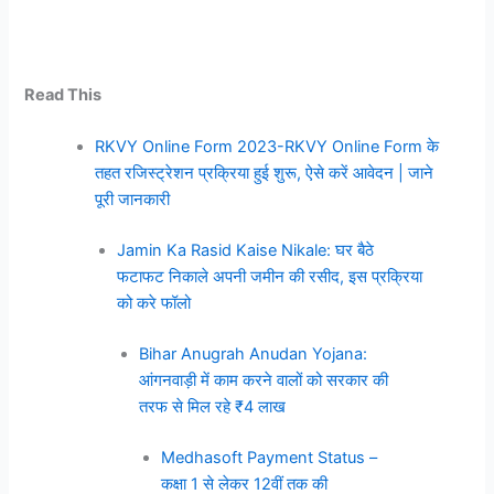
Read This
RKVY Online Form 2023-RKVY Online Form के
तहत रजिस्ट्रेशन प्रक्रिया हुई शुरू, ऐसे करें आवेदन | जाने
पूरी जानकारी
Jamin Ka Rasid Kaise Nikale: घर बैठे
फटाफट निकाले अपनी जमीन की रसीद, इस प्रक्रिया
को करे फॉलो
Bihar Anugrah Anudan Yojana:
आंगनवाड़ी में काम करने वालों को सरकार की
तरफ से मिल रहे ₹4 लाख
Medhasoft Payment Status –
कक्षा 1 से लेकर 12वीं तक की