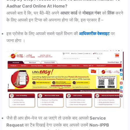
Aadhar Card Online At Home?
आपको बता दें कि, घर बैठे–बैठे अपने
आधार कार्ड
से
मोबाइल नंबर
को
लिंक
करने
के लिए आपको इन टिप्स को अपनाना होगा जो कि, इस प्रकार हैं –
इस प्रोसेस के लिए आपको सबसे पहलें विभाग की
आधिकारीक वेबसाइट
पर
जाना होगा ।
जैसे ही आप होम–पेज पर आ जाएंगे तो उसके बाद आपको
Service
Request
का टैब दिखाई देगा उसके बाद आपको उसमें
Non-IPPB