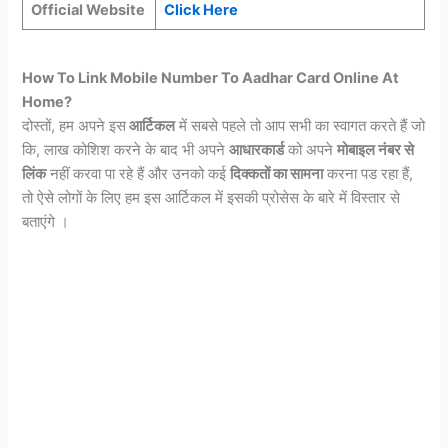
Official Website
Click Here
How To Link Mobile Number To Aadhar Card Online At
Home?
दोस्तों, हम अपने इस
आर्टिकल
में सबसे पहले तो आप सभी का स्वागत करते हैं जो
कि, लाख कोशिश करने के बाद भी अपने
आधारकार्ड
को अपने
मोबाइल नंबर से
लिंक
नहीं करवा पा रहे हैं और उनको कई
दिक्कतों का सामना
करना पड रहा हैं,
तो ऐसे लोगों के लिए हम इस आर्टिकल में इसकी प्रोसेस के बारे में विस्तार से
बताएंगे ।