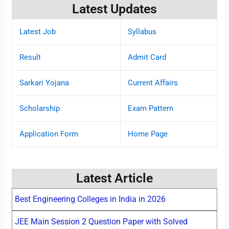
Latest Updates
Latest Job
Syllabus
Result
Admit Card
Sarkari Yojana
Current Affairs
Scholarship
Exam Pattern
Application Form
Home Page
Latest Article
Best Engineering Colleges in India in 2026
JEE Main Session 2 Question Paper with Solved