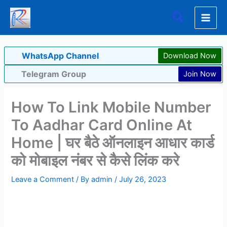
Skip
Search
to
content
WhatsApp Channel
Download Now
Telegram Group
Join Now
How To Link Mobile Number
To Aadhar Card Online At
Home | घर बैठे ऑनलाइन आधार कार्ड
को मोबाइल नंबर से कैसे लिंक करे
Leave a Comment
/ By
admin
/
July 26, 2023