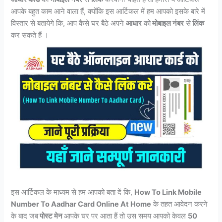
आपके बहुत काम आने वाला हैं, क्योंकि इस आर्टिकल में हम आपको इसके बारे में
विस्तार से बतायेगे कि, आप कैसे घर बैठे अपने
आधार
को
मोबाइल नंबर
से
लिंक
कर सकते हैं ।
इस आर्टिकल के माध्यम से हम आपको बता दें कि,
How To Link Mobile
Number To Aadhar Card Online At Home
के तहत आवेदन करने
के बाद जब
पोस्ट मेन
आपके घर पर आता हैं तो उस समय आपको केवल
50