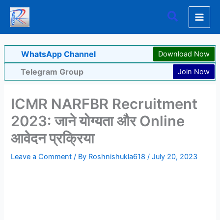
Skip
Search
to
content
WhatsApp Channel
Download Now
Telegram Group
Join Now
ICMR NARFBR Recruitment
2023: जाने योग्यता और Online
आवेदन प्रक्रिया
Leave a Comment
/ By
Roshnishukla618
/
July 20, 2023