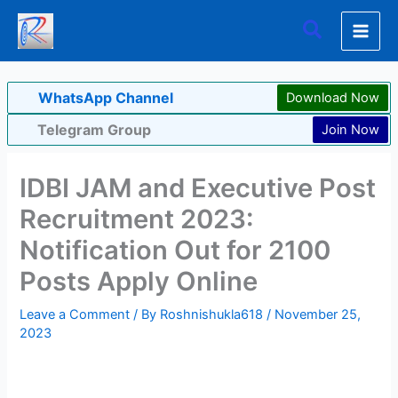
Skip
Search
to
content
WhatsApp Channel
Download Now
Telegram Group
Join Now
IDBI JAM and Executive Post
Recruitment 2023:
Notification Out for 2100
Posts Apply Online
Leave a Comment
/ By
Roshnishukla618
/
November 25,
2023