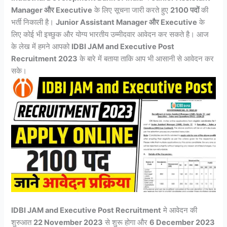
Manager और Executive
के लिए सूचना जारी करते हुए
2100 पदों
की
भर्ती निकाली है।
Junior Assistant Manager और Executive
के
लिए कोई भी इच्छुक और योग्य भारतीय उम्मीदवार आवेदन कर सकते है। आज
के लेख में हमने आपको
IDBI JAM and Executive Post
Recruitment 2023
के बारे में बताया ताकि आप भी आसानी से आवेदन कर
सके।
IDBI JAM and Executive Post Recruitment
मे आवेदन की
शुरुआत
22 November 2023
से शुरू होगा और
6 December 2023