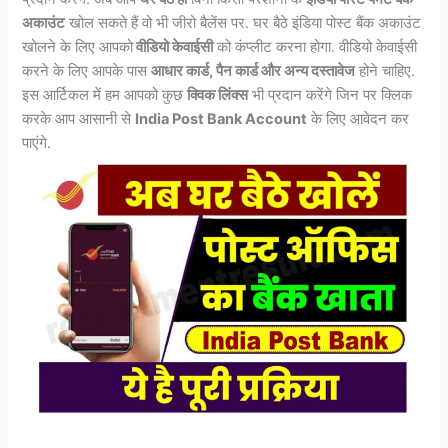
अकाउंट
खोल सकते हैं वो भी जीरो बैलेंस पर. घर बैठे इंडिया पोस्ट बैंक अकाउंट
खोलने के लिए आपको
वीडियो केवाईसी
को कंप्लीट करना होगा. वीडियो केवाईसी
करने के लिए आपके पास
आधार कार्ड, पैन कार्ड और अन्य दस्तावेज
होने चाहिए.
इस आर्टिकल में हम आपको कुछ
क्विक लिंक्स
भी प्रदान करेंगे जिन पर क्लिक
करके आप आसानी से
India Post Bank Account
के लिए आवेदन कर
पाएंगे.