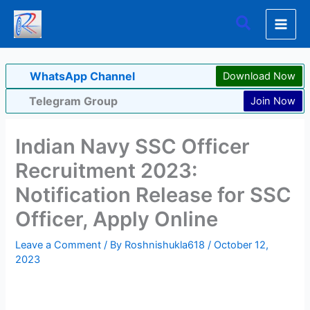
Skip
Search
to
content
WhatsApp Channel
Download Now
Telegram Group
Join Now
Indian Navy SSC Officer
Recruitment 2023:
Notification Release for SSC
Officer, Apply Online
Leave a Comment
/ By
Roshnishukla618
/
October 12,
2023