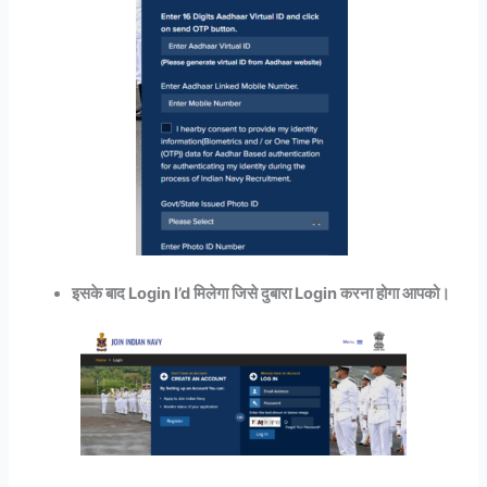
इसके बाद Login I’d मिलेगा जिसे दुबारा Login करना होगा आपको।