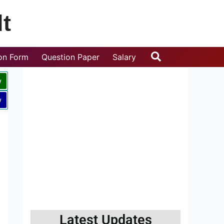
t
Search
ion Form
Question Paper
Salary
w
w
Latest Updates