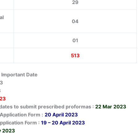
29
al
04
01
513
 Important Date
23
3
023
dates to submit prescribed proformas :
22 Mar 2023
Application Form :
20 April 2023
pplication Form :
19 – 20 April 2023
y 2023