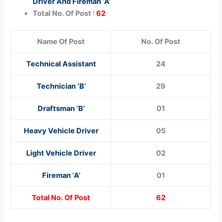
Driver And Fireman ‘A’
Total No. Of Post :
62
Name Of Post
No. Of Post
Technical Assistant
24
Technician ‘B’
29
Draftsman ‘B’
01
Heavy Vehicle Driver
05
Light Vehicle Driver
02
Fireman ‘A’
01
Total No. Of Post
62