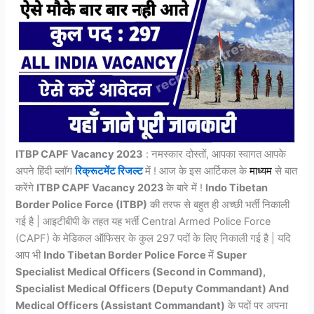
ITBP CAPF Vacancy 2023
: नमस्कार दोस्तों, आपका स्वागत आपके
अपने हिंदी ब्लॉग
रिक्रूटमेंट रिजल्ट
में ! आज के इस आर्टिकल के
माध्यम
से बात
करेंगे
ITBP CAPF Vacancy 2023
के बारे में !
Indo Tibetan
Border Police Force (ITBP)
की तरफ से बहुत ही अच्छी भर्ती निकाली
गई है | आइटीबीपी के तहत यह भर्ती Central Armed Police Force
(CAPF) के मेडिकल ऑफिसर के कुल 297 पदों के लिए निकाली गई है | यदि
आप भी
Indo Tibetan Border Police Force
में
Super
Specialist Medical Officers (Second in Command),
Specialist Medical Officers (Deputy Commandant) And
Medical Officers (Assistant Commandant)
के पदों पर अपना