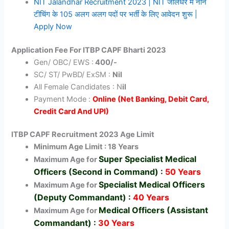
NIT Jalandhar Recruitment 2023 | NIT जालंधर में नॉन
टीचिंग के 105 अलग अलग पदों पर भर्ती के लिए आवेदन शुरू |
Apply Now
Application Fee For ITBP CAPF Bharti 2023
Gen/ OBC/ EWS :
400/-
SC/ ST/ PwBD/ ExSM :
Nil
All Female Candidates : N
il
Payment Mode :
Online (Net Banking, Debit Card,
Credit Card And UPI)
ITBP CAPF Recruitment 2023 Age Limit
Minimum Age Limit : 18 Years
Super Specialist Medical
Maximum Age for
Officers (Second in Command) :
50 Years
Specialist Medical Officers
Maximum Age for
(Deputy Commandant) :
40 Years
Medical Officers (Assistant
Maximum Age for
Commandant) :
30 Years