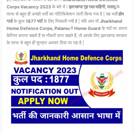
Corps Vacancy 2023
के बारे में !
झारखण्ड गृह रक्षा वाहिनी, पलामू
के
तरफ से बहुत हीं अच्छी भर्ती का नोटिफिकेशन जारी किया गया है | यह भर्ती
होम
गार्ड
के कुल
1877 पदों
के लिए निकाली गयी है | यदि आप भी
Jharkhand
Home Defence Corps, Palamu
में
Home Guard
के पदों पर अपना
कैरियर बनाना चाहते हैं या नौकरी पाना चाहते हैं, तो आपके लिए झारखण्ड सरकार
के तरफ से बहुत हीं सुनहरा अवसर दिया जा रहा है |