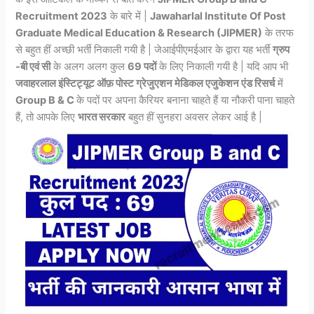
Recruitment 2023
के बारे में |
Jawaharlal Institute Of Post
Graduate Medical Education & Research (JIPMER)
के तरफ
से बहुत हीं अच्छी भर्ती निकाली गयी है | जेआईपीएमईआर के द्वारा यह भर्ती
ग्रुप
-बी एवं सी
के अलग अलग कुल
69 पदों
के लिए निकाली गयी है | यदि आप भी
जवाहरलाल इंस्टिट्यूट ऑफ़ पोस्ट ग्रेजुएशन मेडिकल एजुकेशन एंड रिसर्च
में
Group B & C
के पदों पर अपना कैरियर बनाना चाहते हैं या नौकरी पाना चाहते
हैं, तो आपके लिए
भारत सरकार
बहुत हीं सुनहरा अवसर लेकर आई है |