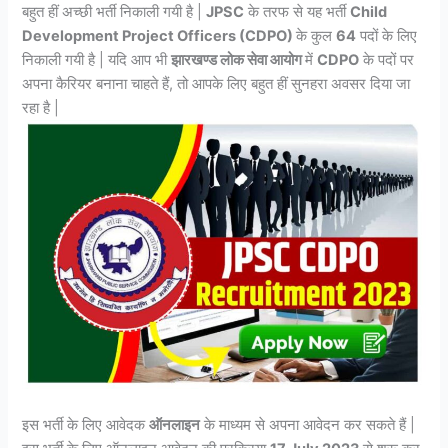
बहुत हीं अच्छी भर्ती निकाली गयी है |
JPSC
के तरफ से यह भर्ती
Child
Development Project Officers (CDPO)
के कुल
64
पदों के लिए
निकाली गयी है | यदि आप भी
झारखण्ड लोक सेवा आयोग
में
CDPO
के पदों पर
अपना कैरियर बनाना चाहते हैं, तो आपके लिए बहुत हीं सुनहरा अवसर दिया जा
रहा है |
इस भर्ती के लिए आवेदक
ऑनलाइन
के माध्यम से अपना आवेदन कर सकते हैं |