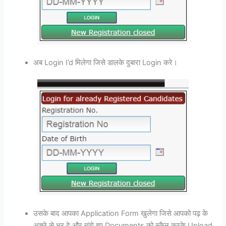
अब Login I’d मिलेगा जिसे डालके दुबारा Login करे।
उसके बाद आपका Application Form खुलेगा जिसे आपको पढ़ के
अच्छे से भर दे और मांगे हुए Documents को स्कैन करके Upload