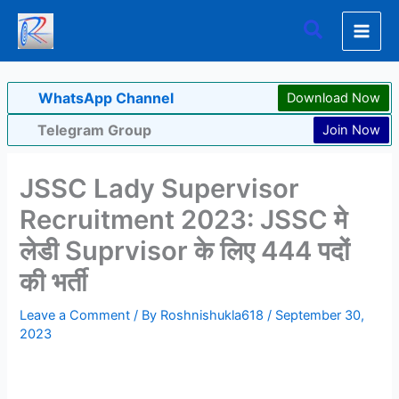
Skip
Search
to
content
WhatsApp Channel
Download Now
Telegram Group
Join Now
JSSC Lady Supervisor
Recruitment 2023: JSSC मे
लेडी Suprvisor के लिए 444 पदों
की भर्ती
Leave a Comment
/ By
Roshnishukla618
/
September 30,
2023