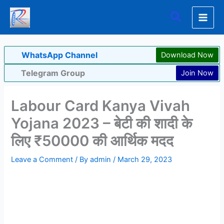
Skip
Search
to
content
WhatsApp Channel
Download Now
Telegram Group
Join Now
Labour Card Kanya Vivah
Yojana 2023 – बेटी की शादी के
लिए ₹50000 की आर्थिक मदद
Leave a Comment
/ By
admin
/
March 29, 2023