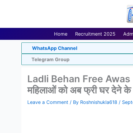
Skip
to
content
Home
Recruitment 2025
Adm
WhatsApp Channel
Telegram Group
Ladli Behan Free Awas Yo
महिलाओं को अब फ्री घर देने के 
Leave a Comment
/ By
Roshnishukla618
/
Sept