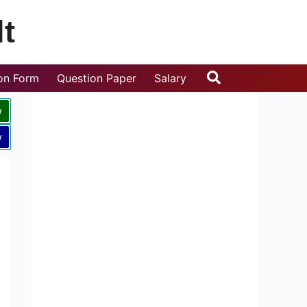
t
Search
ion Form
Question Paper
Salary
w
w