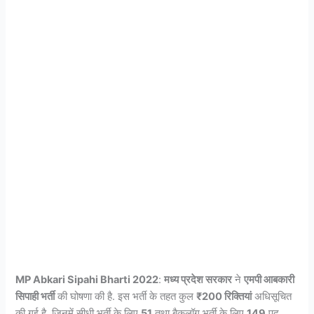
MP Abkari Sipahi Bharti 2022
:
मध्य प्रदेश सरकार
ने
एमपी आबकारी
सिपाही भर्ती
की घोषणा की है. इस भर्ती के तहत कुल
₹200 रिक्तियां
अधिसूचित
की गई है, जिनमें सीधी भर्ती के लिए
51
तथा बैकलॉग भर्ती के लिए
149
पद