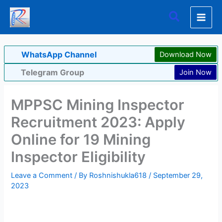
Skip
Search
to
content
WhatsApp Channel
Download Now
Telegram Group
Join Now
MPPSC Mining Inspector
Recruitment 2023: Apply
Online for 19 Mining
Inspector Eligibility
Leave a Comment
/ By
Roshnishukla618
/
September 29,
2023