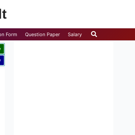
t
Search
ion Form
Question Paper
Salary
w
w