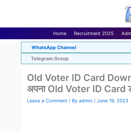
Skip
to
content
Home
Recruitment 2025
Adm
WhatsApp Channel
Telegram Group
Old Voter ID Card Download
अपना Old Voter ID Card डा
Leave a Comment
/ By
admin
/
June 19, 2023