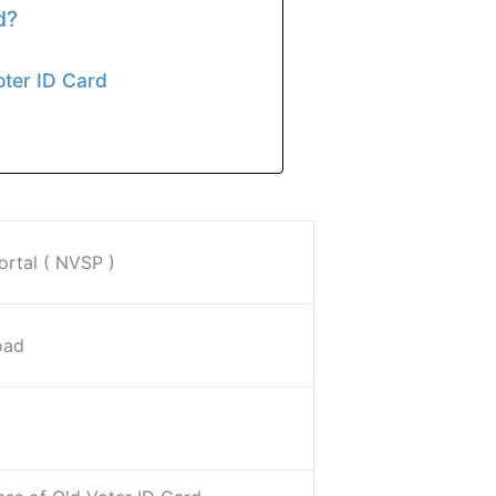
d?
ter ID Card
ortal ( NVSP )
oad