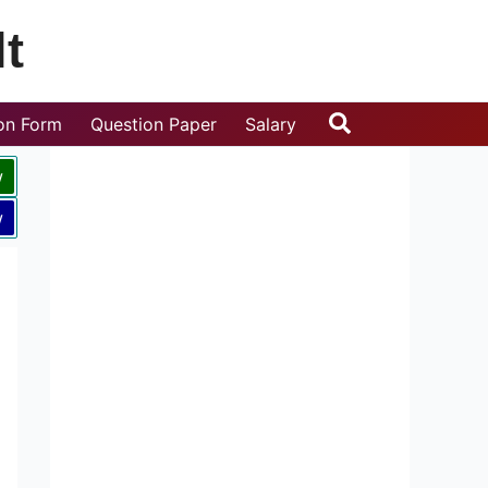
t
Search
ion Form
Question Paper
Salary
w
w