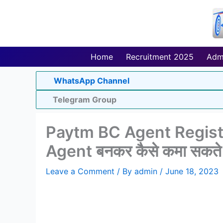
Skip
to
content
Home
Recruitment 2025
Adm
WhatsApp Channel
Telegram Group
Paytm BC Agent Regist
Agent बनकर कैसे कमा सकते है
Leave a Comment
/ By
admin
/
June 18, 2023