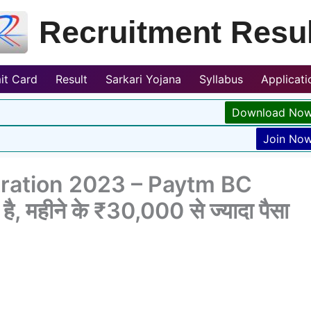
Recruitment Resul
it Card
Result
Sarkari Yojana
Syllabus
Applicat
Download No
Join No
ration 2023 – Paytm BC
, महीने के ₹30,000 से ज्यादा पैसा