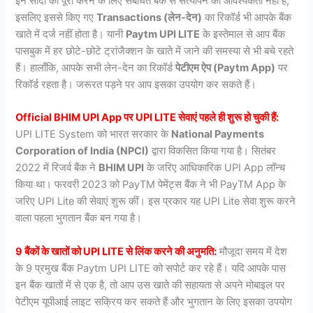
इन सौदों को पूरा करने के लिए संबंधित बैंक से सत्यापन की आवश्यकता नहीं है,
इसलिए इससे किए गए
Transactions (लेन-देन)
का रिकॉर्ड भी आपके बैंक
खाते में दर्ज नहीं होता है। यानी
Paytm UPI LITE
के इस्तेमाल से आप बैंक
पासबुक में हर छोटे-छोटे ट्रांजैक्शन के खाते में जाने की समस्या से भी बचे रहते
हैं। हालाँकि, आपके सभी लेन-देन का रिकॉर्ड
पेटीएम ऐप (Paytm App)
पर
रिकॉर्ड रहता है। जरूरत पड़ने पर आप इसका उपयोग कर सकते हैं।
Official BHIM UPI App पर UPI LITE सेवाएं पहले ही शुरू हो चुकी हैं:
UPI LITE System को भारत सरकार के
National Payments
Corporation of India (NPCI)
द्वारा विकसित किया गया है। सितंबर
2022 में रिजर्व बैंक ने
BHIM UPI
के जरिए आधिकारिक UPI App लॉन्च
किया था। फरवरी 2023 को PayTM पेमेंट्स बैंक ने भी PayTM App के
जरिए UPI Lite की सेवाएं शुरू कीं। इस प्रकार यह UPI Lite सेवा शुरू करने
वाला पहला भुगतान बैंक बन गया है।
9 बैंकों के खातों को UPI LITE से लिंक करने की अनुमति:
मौजूदा समय में देश
के 9 प्रमुख बैंक Paytm UPI LITE को सपोर्ट कर रहे हैं। यदि आपके पास
इन बैंक खातों में से एक है, तो आप उस खाते की सहायता से अपने मोबाइल पर
पेटीएम यूपीआई लाइट सक्रिय कर सकते हैं और भुगतान के लिए इसका उपयोग