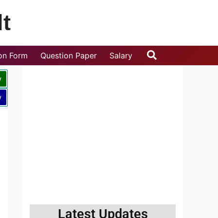
t
Search
ion Form
Question Paper
Salary
w
w
Latest Updates