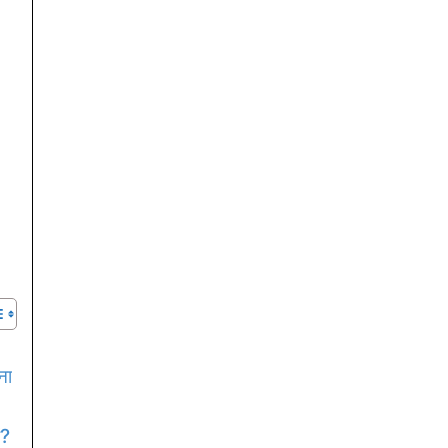
ना
ं?