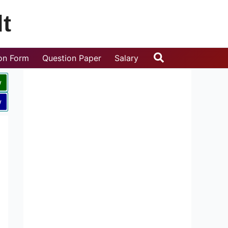
t
Search
ion Form
Question Paper
Salary
w
w