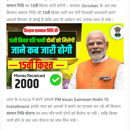
सम्मान निधि
का
15वी
किस्त जारी करेगी। सरकार
October
के अंत तक
किसान सम्मान निधि की
15वी
किश्त जारी कर देगी जिसकी जानकारी हमने
आपको विस्तार से बताई हैं ताकि आप भी आवेदन कर उसका लाभ ले सके।
आज के Article मे हमने आपको
PM kisan Samman Nidhi 15
Installment
इसके साथ हम आपको ये बताने का प्रयास कर रहे की किसान
सम्मान निधि योजना
का लाभ पति पत्नी दोनों को मिलेगा या नही। ताकि किश्त
जारी होने के बाद आप योजना का लाभ मिल सके।