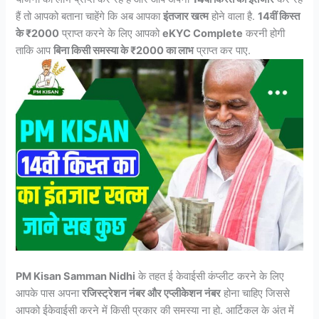
हैं तो आपको बताना चाहेंगे कि अब आपका
इंतजार खत्म
होने वाला है.
14वीं किस्त
के ₹2000
प्राप्त करने के लिए आपको
eKYC Complete
करनी होगी
ताकि आप
बिना किसी समस्या के ₹2000 का लाभ
प्राप्त कर पाए.
PM Kisan Samman Nidhi
के तहत ई केवाईसी कंप्लीट करने के लिए
आपके पास अपना
रजिस्ट्रेशन नंबर और एप्लीकेशन नंबर
होना चाहिए जिससे
आपको ईकेवाईसी करने में किसी प्रकार की समस्या ना हो. आर्टिकल के अंत में