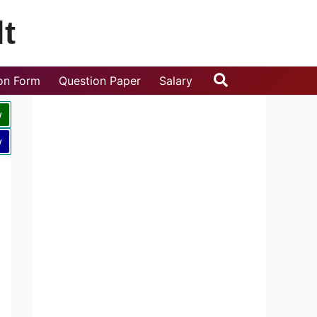
t
Search
ion Form
Question Paper
Salary
w
w