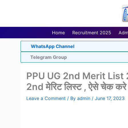
Skip
to
content
Home
Recruitment 2025
Adm
WhatsApp Channel
Telegram Group
PPU UG 2nd Merit List 2023
2nd मेरिट लिस्ट , ऐसे चेक करे 
Leave a Comment
/ By
admin
/
June 17, 2023