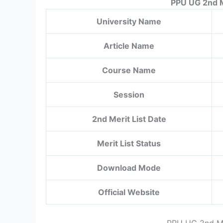
PPU UG 2nd M
University Name
Article Name
Course Name
Session
2nd Merit List Date
Merit List Status
Download Mode
Official Website
PPU UG 2nd Me