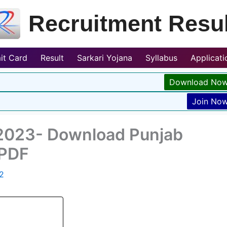
Recruitment Resul
it Card
Result
Sarkari Yojana
Syllabus
Applicat
Download No
Join No
 2023- Download Punjab
 PDF
2