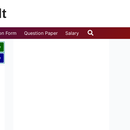
t
Search
ion Form
Question Paper
Salary
w
w