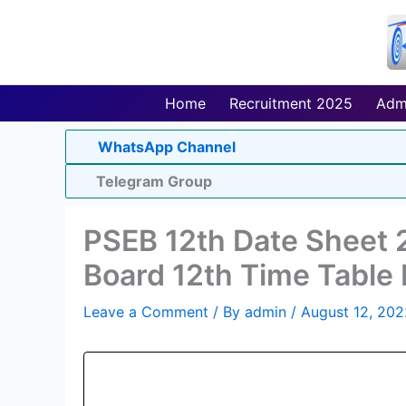
Skip
to
content
Home
Recruitment 2025
Adm
WhatsApp Channel
Telegram Group
PSEB 12th Date Sheet
Board 12th Time Table
Leave a Comment
/ By
admin
/
August 12, 202