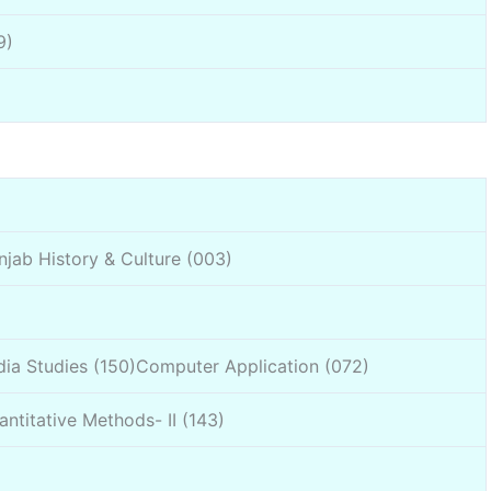
9)
njab History & Culture (003)
dia Studies (150)Computer Application (072)
ntitative Methods- II (143)