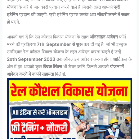
योजना
के बारे में जानकारी प्रदान करने वाले हैं जिसके तहत आपको
फ्री
ट्रेनिंग
प्रदान की जाएगी. फ्री ट्रेनिंग प्राप्त करके आप
नौकरी लगने में सक्षम
हो पाएंगे.
आपको बता दें कि रेल कौशल विकास योजना के तहत
ऑनलाइन आवेदन
फॉर्म
भरने की प्रक्रिया
7th September
से शुरू
कर दी गई है. जो भी इच्छुक
उम्मीदवार रेल कौशल विकास योजना के तहत आवेदन करना चाहते हैं उन्हें
2oth September 2023 तक
ऑनलाइन आवेदन करना होगा. आर्टिकल के
अंत में हम आपको कुछ
क्विक लिंक्स
भी शेयर करेंगे जिनसे आपको
योजना में
आवेदन करने में काफी सहायता
मिलेगी.