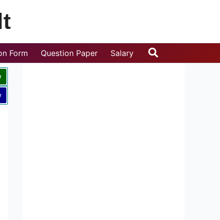
t
Search
ion Form
Question Paper
Salary
w
w