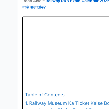
Read Also –
Railway RRB Exam Calendar 2025: RRB ने
कार्ड डाउनलोड?
Table of Contents -
Railway Museum Ka Ticket Kaise B