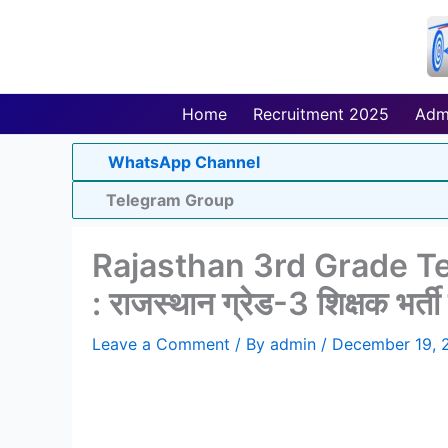
Skip
to
content
Home
Recruitment 2025
Adm
WhatsApp Channel
Telegram Group
Rajasthan 3rd Grade T
: राजस्थान ग्रेड-3 शिक्षक भर्
Leave a Comment
/ By
admin
/
December 19, 