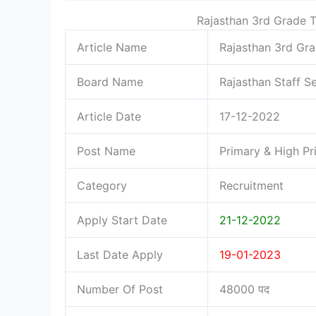
Rajasthan 3rd Grade T
Article Name
Rajasthan 3rd Gr
Board Name
Rajasthan Staff S
Article Date
17-12-2022
Post Name
Primary & High Pri
Category
Recruitment
Apply Start Date
21-12-2022
Last Date Apply
19-01-2023
Number Of Post
48000 पद