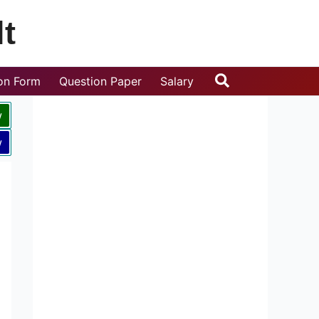
t
Search
ion Form
Question Paper
Salary
w
w