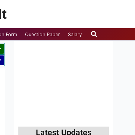
t
Search
ion Form
Question Paper
Salary
w
w
Latest Updates