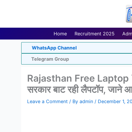
Skip
to
content
Home
Recruitment 2025
Adm
WhatsApp Channel
Telegram Group
Rajasthan Free Laptop Yojan
सरकार बाट रही लैपटॉप, जाने आपक
Leave a Comment
/ By
admin
/
December 1, 2