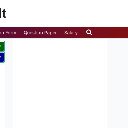
t
Search
ion Form
Question Paper
Salary
w
w