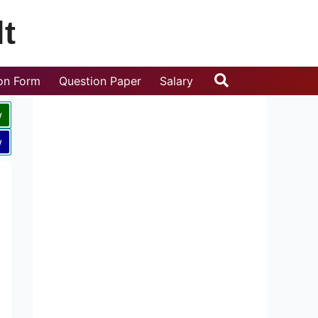
t
Search
ion Form
Question Paper
Salary
w
w