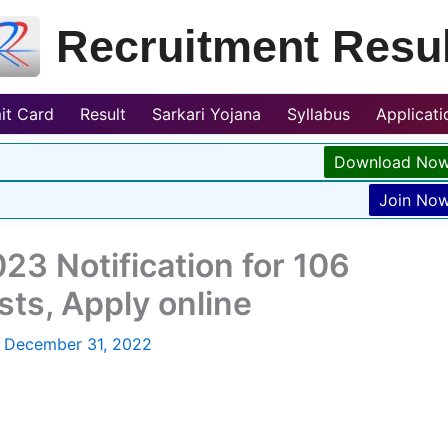
Recruitment Resul
it Card
Result
Sarkari Yojana
Syllabus
Applicat
Download No
Join No
3 Notification for 106
sts, Apply online
/
December 31, 2022