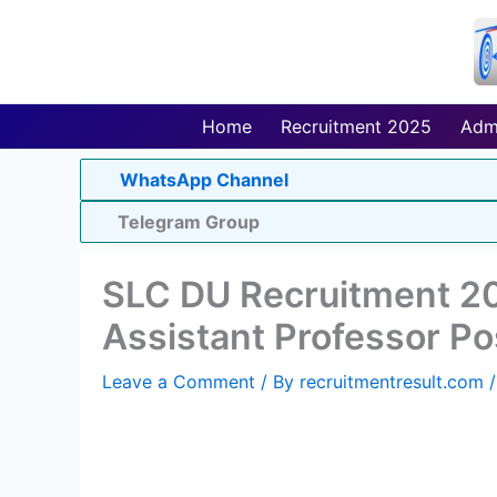
Skip
to
content
Home
Recruitment 2025
Adm
WhatsApp Channel
Telegram Group
SLC DU Recruitment 202
Assistant Professor Po
Leave a Comment
/ By
recruitmentresult.com