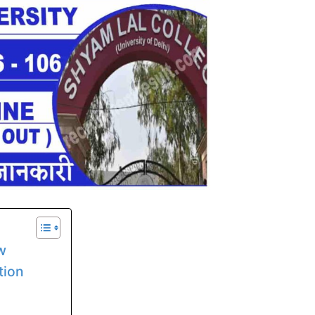
w
tion