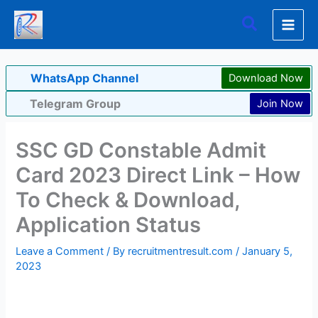
Skip
Search
to
content
WhatsApp Channel
Download Now
Telegram Group
Join Now
SSC GD Constable Admit
Card 2023 Direct Link – How
To Check & Download,
Application Status
Leave a Comment
/ By
recruitmentresult.com
/
January 5,
2023