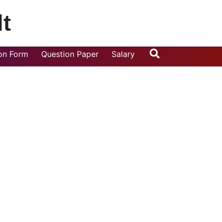
t
Search
ion Form
Question Paper
Salary