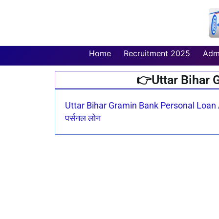
Skip
to
content
Home
Recruitment 2025
Adm
👉Uttar Bihar 
Uttar Bihar Gramin Bank Personal Loan Apply
पर्सनल लोन