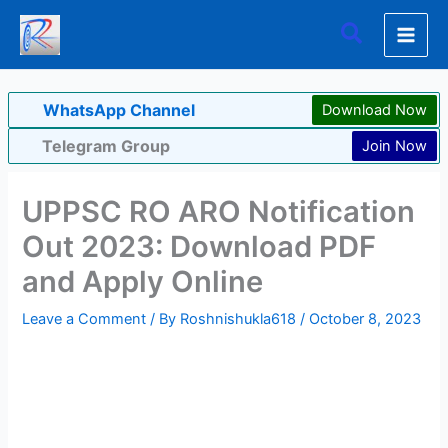
Skip
Search
to
content
WhatsApp Channel
Download Now
Telegram Group
Join Now
UPPSC RO ARO Notification
Out 2023: Download PDF
and Apply Online
Leave a Comment
/ By
Roshnishukla618
/
October 8, 2023