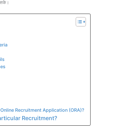
 सके।
eria
ls
tes
he Online Recruitment Application (ORA)?
rticular Recruitment?