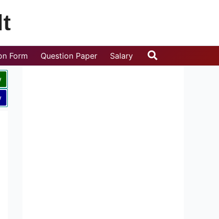
t
Search
ion Form
Question Paper
Salary
w
w