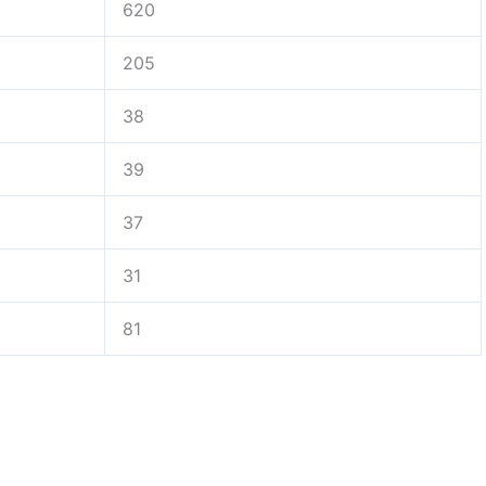
620
205
38
39
37
31
81