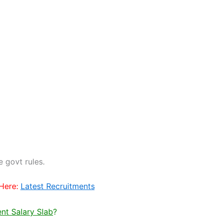
e govt rules.
Here:
Latest Recruitments
nt Salary Slab
?