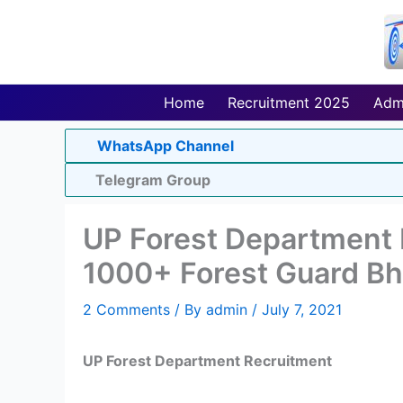
Skip
to
content
Home
Recruitment 2025
Adm
WhatsApp Channel
Telegram Group
UP Forest Department 
1000+ Forest Guard Bh
2 Comments
/ By
admin
/
July 7, 2021
UP Forest Department Recruitment