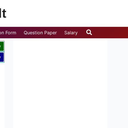
t
Search
ion Form
Question Paper
Salary
w
w