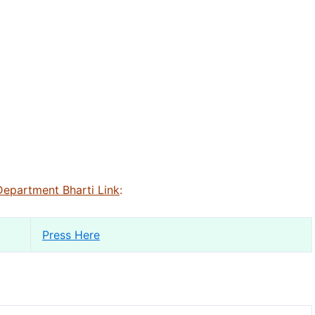
Department Bharti Link
:
Press Here