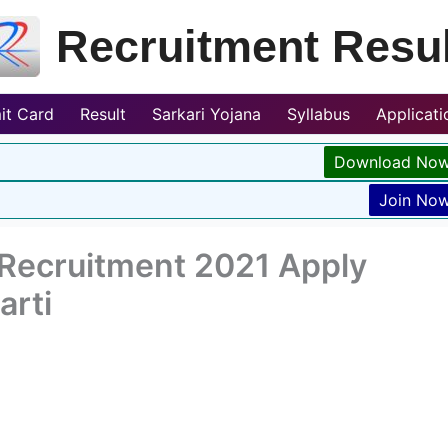
Recruitment Resul
it Card
Result
Sarkari Yojana
Syllabus
Applicat
Download No
Join No
Recruitment 2021 Apply
arti