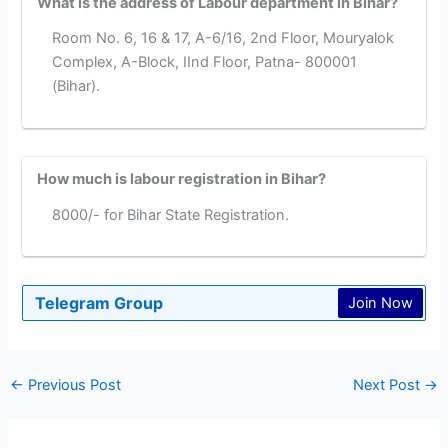
What is the address of Labour department in Bihar?
Room No. 6, 16 & 17, A-6/16, 2nd Floor, Mouryalok
Complex, A-Block, IInd Floor, Patna- 800001
(Bihar).
How much is labour registration in Bihar?
8000/- for Bihar State Registration.
Telegram Group
Join Now
←
Previous Post
Next Post
→