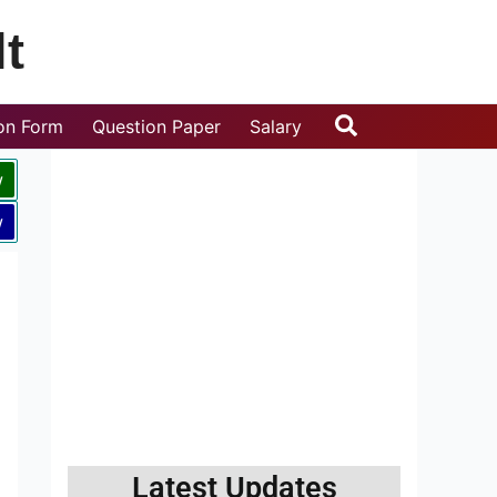
t
Search
ion Form
Question Paper
Salary
w
w
Latest Updates