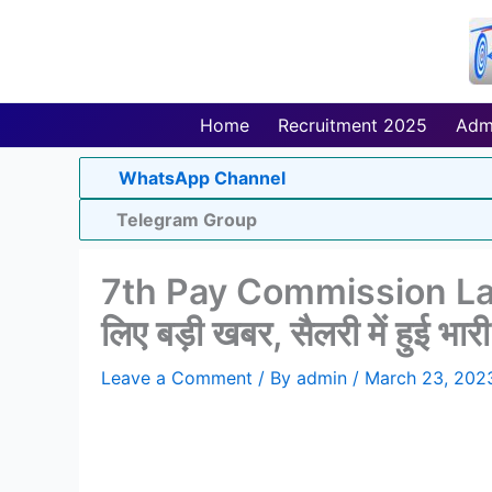
Skip
to
content
Home
Recruitment 2025
Adm
WhatsApp Channel
Telegram Group
7th Pay Commission Latest
लिए बड़ी खबर, सैलरी में हुई भार
Leave a Comment
/ By
admin
/
March 23, 202