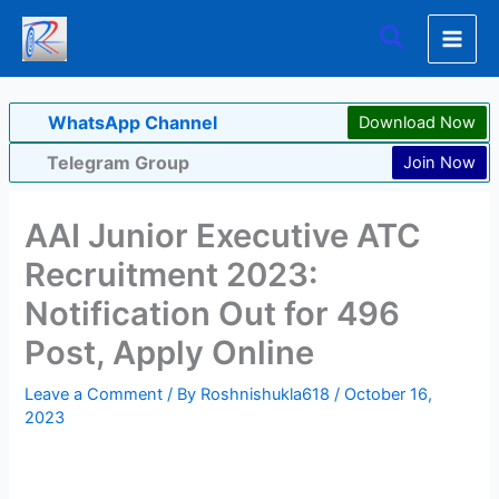
Skip
Search
to
content
WhatsApp Channel
Download Now
Telegram Group
Join Now
AAI Junior Executive ATC
Recruitment 2023:
Notification Out for 496
Post, Apply Online
Leave a Comment
/ By
Roshnishukla618
/
October 16,
2023