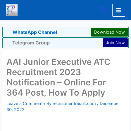
Skip
Search
to
content
WhatsApp Channel
Download Now
Telegram Group
Join Now
AAI Junior Executive ATC
Recruitment 2023
Notification – Online For
364 Post, How To Apply
Leave a Comment
/ By
recruitmentresult.com
/
December
30, 2022