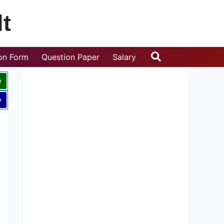
t
Search
ion Form
Question Paper
Salary
w
w