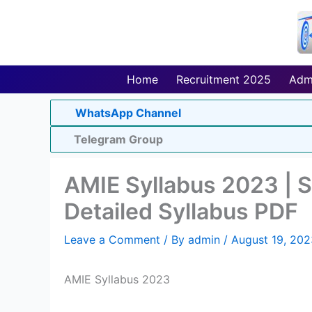
Skip
to
content
Home
Recruitment 2025
Adm
WhatsApp Channel
Telegram Group
AMIE Syllabus 2023 | S
Detailed Syllabus PDF
Leave a Comment
/ By
admin
/
August 19, 202
AMIE Syllabus 2023