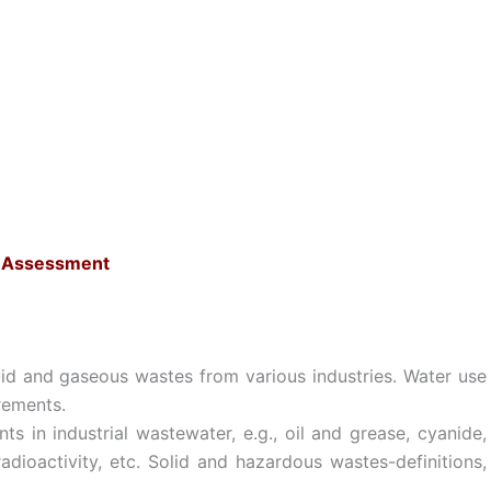
 Assessment
uid and gaseous wastes from various industries. Water use
irements.
ts in industrial wastewater, e.g., oil and grease, cyanide,
radioactivity, etc. Solid and hazardous wastes-definitions,