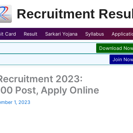
Recruitment Resul
it Card
Result
Sarkari Yojana
Syllabus
Applicat
Download No
Join No
Recruitment 2023:
600 Post, Apply Online
mber 1, 2023