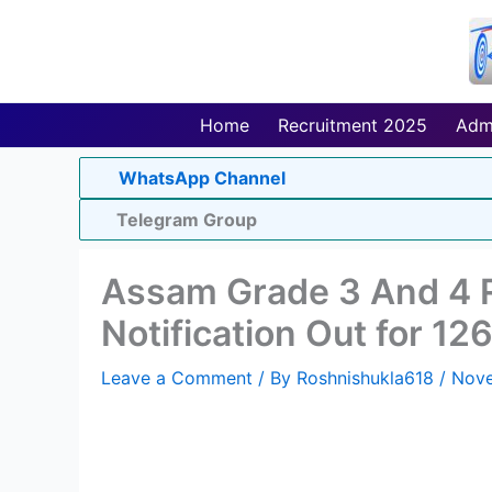
Skip
to
content
Home
Recruitment 2025
Adm
WhatsApp Channel
Telegram Group
Assam Grade 3 And 4 
Notification Out for 12
Leave a Comment
/ By
Roshnishukla618
/
Nove