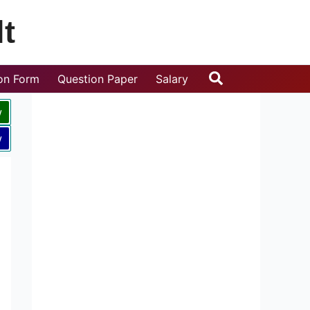
t
Search
ion Form
Question Paper
Salary
w
w