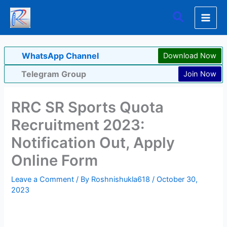
Skip
Search
to
content
WhatsApp Channel
Download Now
Telegram Group
Join Now
RRC SR Sports Quota
Recruitment 2023:
Notification Out, Apply
Online Form
Leave a Comment
/ By
Roshnishukla618
/
October 30,
2023