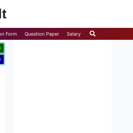
t
Search
ion Form
Question Paper
Salary
w
w