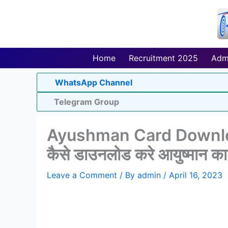
Skip
to
content
Home
Recruitment 2025
Adm
WhatsApp Channel
Telegram Group
Ayushman Card Download
कैसे डाउनलोड करे आयुष्मान कार
Leave a Comment
/ By
admin
/
April 16, 2023